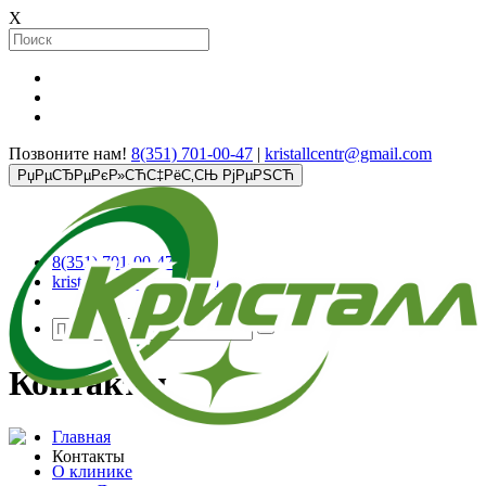
X
Позвоните нам!
8(351) 701-00-47
|
kristallcentr@gmail.com
РџРµСЂРµРєР»СЋС‡РёС‚СЊ РјРµРЅСЋ
8(351) 701-00-47
kristallcentr@gmail.com
Контакты
Главная
Контакты
О клинике