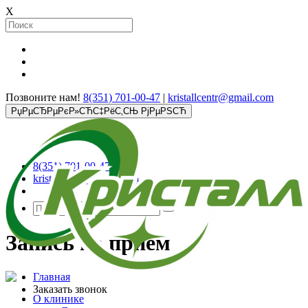
X
Позвоните нам!
8(351) 701-00-47
|
kristallcentr@gmail.com
РџРµСЂРµРєР»СЋС‡РёС‚СЊ РјРµРЅСЋ
8(351) 701-00-47
kristallcentr@gmail.com
Запись на прием
Главная
Заказать звонок
О клинике