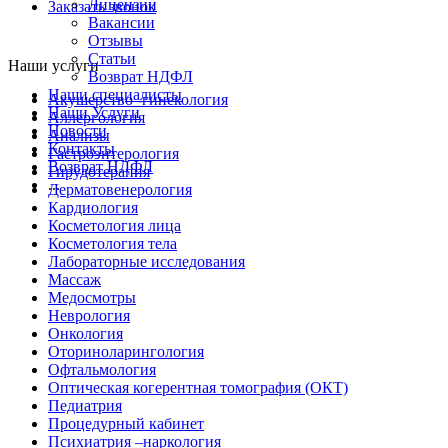
Лицензии
Заказать звонок
Вакансии
Отзывы
Статьи
Наши услуги
Возврат НДФЛ
Наши специалисты
Акушерство -гинекология
Наши Услуги
Аллергология
Новости
Анализы
Контакты
Гастроэнтерология
Возврат НДФЛ
Гирудотерапия
...
Дерматовенерология
Кардиология
Косметология лица
Косметология тела
Лабораторные исследования
Массаж
Медосмотры
Неврология
Онкология
Оториноларингология
Офтальмология
Оптическая когерентная томография (ОКТ)
Педиатрия
Процедурный кабинет
Психиатрия –наркология