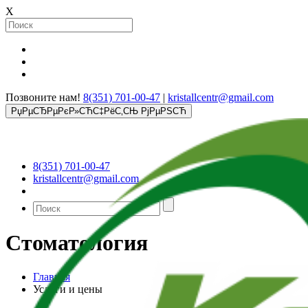
X
Позвоните нам!
8(351) 701-00-47
|
kristallcentr@gmail.com
РџРµСЂРµРєР»СЋС‡РёС‚СЊ РјРµРЅСЋ
8(351) 701-00-47
kristallcentr@gmail.com
Стоматология
Главная
Услуги и цены