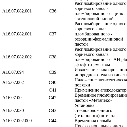
Распломбирование одного
корневого канала
А16.07.082.001
С36
пломбированного - цинк-
эвгеноловой пастой
Распломбирование одного
корневого канала
А16.07.082.001
С37
пломбированного -
резорцин-формалиновой
пастой
Распломбирование одного
корневого канала
A16.07.082.002
С38
пломбированного - АН plu
,фосфат-цементом
Извлечение фиксированно
A16.07.094
С39
инородного тела из канала
Наложение антисептическ
A15.07.002
С40
повязки
С41
Применение апекслокатор
Временное пломбировани
A16.07.00
С42
пастой «Метапекс»
Установка
A16.07.030
С43
стекловолоконного
(титанового) штифта
А16.07.002.009
С44
Временная пломба
Профессиональная чистка