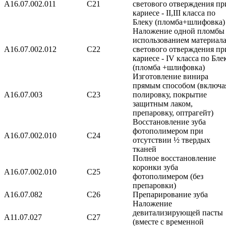
A16.07.002.011
С21
светового отверждения пр
кариесе - II,III класса по
Блеку (пломба+шлифовка)
Наложение одной пломбы 
использованием материал
A16.07.002.012
С22
светового отверждения пр
кариесе - IV класса по Бле
(пломба +шлифовка)
Изготовление винира
прямым способом (включа
A16.07.003
С23
полировку, покрытие
защитным лаком,
препаровку, оптрагейт)
Восстановление зуба
фотополимером при
A16.07.002.010
С24
отсутствии ½ твердых
тканей
Полное восстановление
коронки зуба
A16.07.002.010
С25
фотополимером (без
препаровки)
A16.07.082
С26
Препарирование зуба
Наложение
девитализирующей пасты
А11.07.027
С27
(вместе с временной