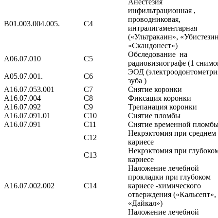
Анестезия
инфильтрационная ,
проводниковая,
B01.003.004.005.
С4
интралигаментарная
(«Ультракаин», «Убистези
«Скандонест»)
Обследование на
A06.07.010
С5
радиовизиографе (1 снимо
ЭОД (электроодонтометри
A05.07.001.
С6
зуба )
A16.07.053.001
С7
Снятие коронки
A16.07.004
С8
Фиксация коронки
A16.07.092
С9
Трепанация коронки
А16.07.091.01
С10
Снятие пломбы
A16.07.091
С11
Снятие временной пломб
Некрэктомия при среднем
С12
кариесе
Некрэктомия при глубоко
С13
кариесе
Наложение лечебной
прокладки при глубоком
А16.07.002.002
С14
кариесе -химического
отверждения («Кальсепт»,
«Дайкал»)
Наложение лечебной