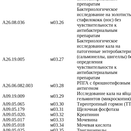
препаратам
Бактериологическое
исследование на золотист
стафилококк (нос) без
A26.08.036
м03.26
чувствительности к
антибактериальным
препаратам
Бактериологическое
исследование кала на
патогенные энтеробактер
(сальмонеллы, шигеллы) б
A26.19.005
м03.27
определения
чувствительности к
антибактериальным
препаратам
РПГА с брюшнотифозным
A26.06.082.003
м03.28
антигеном
Исследование кала на яйц
A09.19.009
м03.29
гельминтов (микроскопия)
A09.05.065
м03.30
Тиреотропный гормон (ТТ
A09.05.179
м03.31
Щелочная фосфотаза
A09.05.020.
м03.32
Креатинин
A09.05.017
м03.33
Мочевина
A09.05.018
м03.34
Мочевая кислота
A09.05.025.
м03.35
Триглицериды