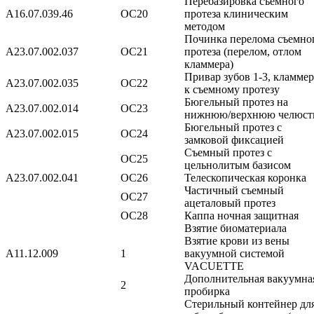
Перебазировка съемного
А16.07.039.46
ОС20
протеза клиническим
методом
Починка перелома съемно
А23.07.002.037
ОС21
протеза (перелом, отлом
кламмера)
Привар зубов 1-3, кламмер
А23.07.002.035
ОС22
к съемному протезу
Бюгельный протез на
А23.07.002.014
ОС23
нижнюю/верхнюю челюст
Бюгельный протез с
А23.07.002.015
ОС24
замковой фиксацией
Съемный протез с
ОС25
цельнолитым базисом
А23.07.002.041
ОС26
Телескопическая коронка
Частичный съемный
ОС27
ацеталовый протез
ОС28
Каппа ночная защитная
Взятие биоматериала
Взятие крови из вены
A11.12.009
1
вакуумной системой
VACUETTE
Дополнительная вакуумна
2
пробирка
Стерильный контейнер дл