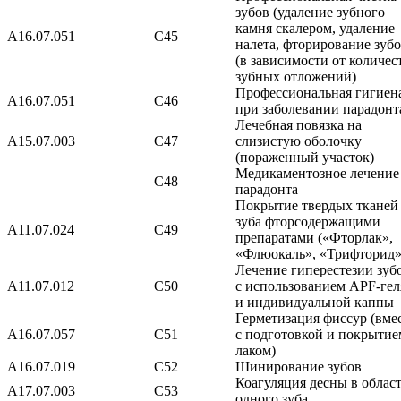
зубов (удаление зубного
камня скалером, удаление
А16.07.051
С45
налета, фторирование зубо
(в зависимости от количес
зубных отложений)
Профессиональная гигиен
A16.07.051
С46
при заболевании парадонт
Лечебная повязка на
A15.07.003
С47
слизистую оболочку
(пораженный участок)
Медикаментозное лечение
С48
парадонта
Покрытие твердых тканей
зуба фторсодержащими
A11.07.024
С49
препаратами («Фторлак»,
«Флюокаль», «Трифторид»
Лечение гиперестезии зуб
A11.07.012
С50
с использованием APF-гел
и индивидуальной каппы
Герметизация фиссур (вме
A16.07.057
С51
с подготовкой и покрытие
лаком)
A16.07.019
С52
Шинирование зубов
Коагуляция десны в облас
A17.07.003
С53
одного зуба