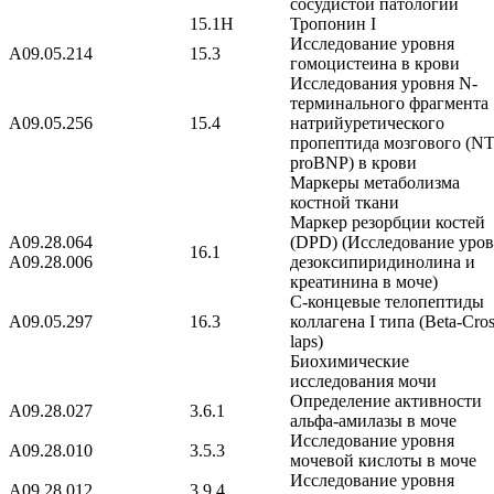
сосудистой патологии
15.1Н
Тропонин I
Исследование уровня
A09.05.214
15.3
гомоцистеина в крови
Исследования уровня N-
терминального фрагмента
A09.05.256
15.4
натрийуретического
пропептида мозгового (NT
proBNP) в крови
Маркеры метаболизма
костной ткани
Маркер резорбции костей
A09.28.064
(DPD) (Исследование уро
16.1
A09.28.006
дезоксипиридинолина и
креатинина в моче)
С-концевые телопептиды
A09.05.297
16.3
коллагена I типа (Beta-Cro
laps)
Биохимические
исследования мочи
Определение активности
A09.28.027
3.6.1
альфа-амилазы в моче
Исследование уровня
A09.28.010
3.5.3
мочевой кислоты в моче
Исследование уровня
A09.28.012
3.9.4