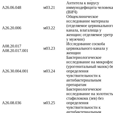
Антитела к вирусу
A26.06.048
м03.21
иммунодефицита человека
(ВИЧ)
Общеклиническое
исследование материала
(отделяемое цервикальног
A26.20.006
м03.22
канала, влагалища у
женщин; отделяемое урет
у мужчин)
Исследование соскоба
A08.20.017
м03.23
цервикального канала у
A08.20.017.001
женщин
Бактериологическое
исследование на микрофл
(урогенитальный мазок) бе
А26.30.004.001
м03.24
определения
чувствительности к
антибактериальным
препаратам
Бактериологическое
исследование на золотист
стафилококк (зев) без
A26.08.036
м03.25
определения
чувствительности к
антибактериальным