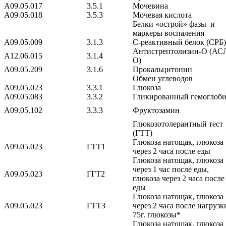
A09.05.017
3.5.1
Мочевина
A09.05.018
3.5.3
Мочевая кислота
Белки «острой» фазы и
маркеры воспаления
A09.05.009
3.1.3
С-реактивный белок (СPБ)
Антистрептолизин-О (АС
A12.06.015
3.1.4
О)
A09.05.209
3.1.6
Прокальцитонин
Обмен углеводов
A09.05.023
3.3.1
Глюкоза
A09.05.083
3.3.2
Гликированный гемоглоб
A09.05.102
3.3.3
Фруктозамин
Глюкозотолерантный тест
(ГТТ)
Глюкоза натощак, глюкоза
A09.05.023
ГТТ1
через 2 часа после еды
Глюкоза натощак, глюкоза
через 1 час после еды,
A09.05.023
ГГТ2
глюкоза через 2 часа после
еды
Глюкоза натощак, глюкоза
A09.05.023
ГТТ3
через 2 часа после нагрузк
75г. глюкозы*
Глюкоза натощак, глюкоза