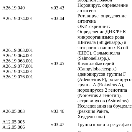
Норовирус, определение
A26.19.040
м03.43
антигена
Ротавирус, определение
A26.19.074.001
м03.44
антигена
ОКИ-скрининг:
Определение ДНК/РНК
микроорганизмов рода
Шигелла (Shigellaspp.) и
энтероинвазивных E.coli
A26.19.063.001
(EIEC), Cальмонелла
A26.19.064.001
(Salmonellaspp.),
A26.19.068.001
м03.45
Кампилобактерий
A26.19.077.001
(Campylobacterspp.),
A26.19.074.001
аденовирусов группы F
A26.19.076.001
(Adenovirus F), ротавирусо
группа А (Rotavirus A),
норовирусов 2 генотипа
(Norovirus 2 генотип),
астровирусов (Astrovirus)
Исследования на бруцелле
A26.05.003
м03.46
(реакция Райта,
Хеддельсона)
A12.05.005
м03.47
Группа крови и резус-фак
A12.05.006