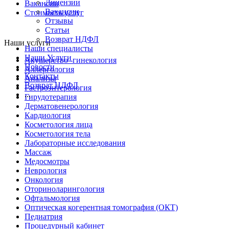
Лицензии
Вакансии
Вакансии
Стоимость услуг
Отзывы
Статьи
Возврат НДФЛ
Наши услуги
Наши специалисты
Наши Услуги
Акушерство -гинекология
Новости
Аллергология
Контакты
Анализы
Возврат НДФЛ
Гастроэнтерология
...
Гирудотерапия
Дерматовенерология
Кардиология
Косметология лица
Косметология тела
Лабораторные исследования
Массаж
Медосмотры
Неврология
Онкология
Оториноларингология
Офтальмология
Оптическая когерентная томография (ОКТ)
Педиатрия
Процедурный кабинет