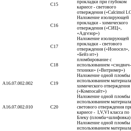
прокладки при глубоком
С15
кариесе - светового
отверждения («Calcimol L
Наложение изолирующей
прокладки - химического
С16
отверждения («СИЦ»,
«Адгезор»)
Наложение изолирующей
прокладки - светового
С17
отверждения («Ионосил»,
«Бейз ит»)
пломбирование с
С18
использованием «сэндвич-
техники» («Витример»)
Наложение одной пломбы 
использованием материал
A16.07.002.002
С19
химического отверждения
(«Компосайт»)
Наложение одной пломбы 
использованием материал
A16.07.002.010
С20
светового отверждения пр
кариесе - I,V,VI класса по
Блеку (пломба+шлифовка)
Наложение одной пломбы 
использованием материал