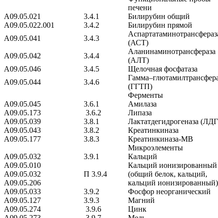
печени
A09.05.021
3.4.1
Билирубин общий
A09.05.022.001
3.4.2
Билирубин прямой
Аспартатаминотрансфераз
A09.05.041
3.4.3
(АСТ)
Аланинаминотрансфераза
A09.05.042
3.4.4
(АЛТ)
A09.05.046
3.4.5
Щелочная фосфатаза
Гамма–глютамилтрансфера
A09.05.044
3.4.6
(ГГТП)
Ферменты
A09.05.045
3.6.1
Амилаза
A09.05.173
3.6.2
Липаза
A09.05.039
3.8.1
Лактатдегидрогеназа (ЛДГ
A09.05.043
3.8.2
Креатинкиназа
A09.05.177
3.8.3
Креатинкиназа-МВ
Микроэлементы
A09.05.032
3.9.1
Кальций
A09.05.010
Кальций ионизированный
A09.05.032
П 3.9.4
(общий белок, кальций,
A09.05.206
кальций ионизированный)
A09.05.033
3.9.2
Фосфор неорганический
A09.05.127
3.9.3
Магний
A09.05.274
3.9.6
Цинк
A09.05.273
3.9.7
Медь