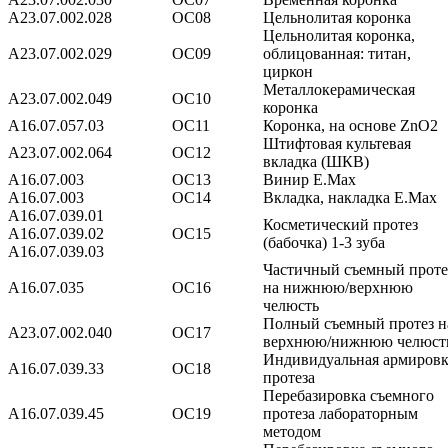
А23.07.002.028
ОС08
Цельнолитая коронка
Цельнолитая коронка,
А23.07.002.029
ОС09
облицованная: титан,
циркон
Металлокерамическая
А23.07.002.049
ОС10
коронка
А16.07.057.03
ОС11
Коронка, на основе ZnO2
Штифтовая культевая
А23.07.002.064
ОС12
вкладка (ШКВ)
А16.07.003
ОС13
Винир E.Max
А16.07.003
ОС14
Вкладка, накладка E.Max
А16.07.039.01
Косметический протез
А16.07.039.02
ОС15
(бабочка) 1-3 зуба
А16.07.039.03
Частичный съемный проте
А16.07.035
ОС16
на нижнюю/верхнюю
челюсть
Полный съемный протез н
А23.07.002.040
ОС17
верхнюю/нижнюю челюс
Индивидуальная армировк
А16.07.039.33
ОС18
протеза
Перебазировка съемного
А16.07.039.45
ОС19
протеза лабораторным
методом