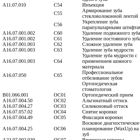
А11.07.010
С54
Инъекция
Армирование зуба
С55
стекловолоконной лентой
Укрепление зуба
С56
парапульпарными штифта
A16.07.001.002
С60
Удаление подвижного зуб
A16.07.001.002
С61
Удаление постоянного зуб
A16.07.001.003
С62
Сложное удаление зуба
A16.07.001.003
С63
Удаление зуба мудрости
Удаление зуба мудрости с
A16.07.001.003
С64
применением шовного
материала
Профессиональное
А16.07.050
С65
отбеливание зубов
Ортопедическая
стоматология
В01.066.001
ОС01
Ортопедический прием
А16.07.004.50
ОС02
Альгинатный оттиск
А16.07.004.27
ОС03
Силиконовый оттиск
А16.07.057.02
ОС04
Снятие коронки
А16.07.004.49
ОС05
Фиксация коронки
Восковое диагностическое
А16.07.004.25
ОС06
планирование (WaxUp) на
зуб
А23.07.002.030
ОС07
Временная коронка