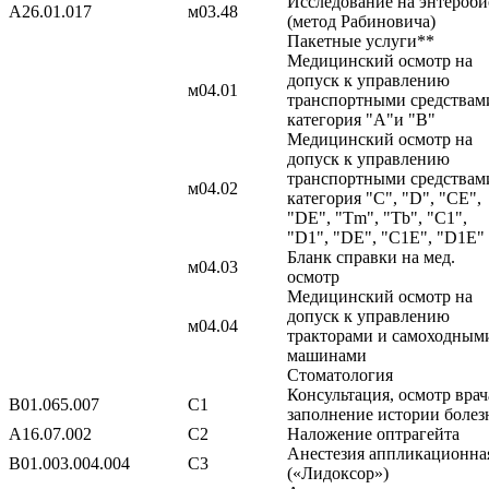
Исследование на энтероби
A26.01.017
м03.48
(метод Рабиновича)
Пакетные услуги**
Медицинский осмотр на
допуск к управлению
м04.01
транспортными средствам
категория "А"и "В"
Медицинский осмотр на
допуск к управлению
транспортными средствам
м04.02
категория "С", "D", "CЕ",
"DE", "Tm", "Tb", "C1",
"D1", "DE", "C1E", "D1E"
Бланк справки на мед.
м04.03
осмотр
Медицинский осмотр на
допуск к управлению
м04.04
тракторами и самоходным
машинами
Стоматология
Консультация, осмотр врач
B01.065.007
С1
заполнение истории болез
A16.07.002
С2
Наложение оптрагейта
Анестезия аппликационна
B01.003.004.004
С3
(«Лидоксор»)