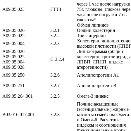
через 1 час после нагрузки
A09.05.023
ГТТ4
75г. глюкозы, глюкоза чере
часа после нагрузки 75 г.
глюкозы*
Обмен липидов
A09.05.026
3.2.1
Общий холестерин
A09.05.025
3.2.2
Триглицериды
Холестерин липопротеидо
A09.05.004
3.2.3
высокой плотности (ЛПВ
A09.05.026
Липидограмма (общий
A09.05.025
холестерин, триглицериды
П 3.2.4
A09.05.004
ЛПВП, ЛПНП, индекс
A09.05.028
атерогенности)
A09.05.250
3.2.6
Аполипопротеин А1
A09.05.251
3.2.7
Аполипопротеин В
A09.05.264.001
3.2.5
Омега-3 индекс
Полиненасыщенные
(эссенциальные ) жирные
B03.016.017.001
3.2.8
кислоты семейства Омега-
и Омега-6. Расчетные
индексы и соотношения
Функциональные пробы