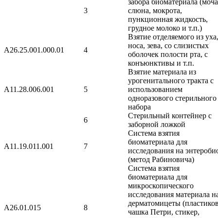
забора биоматериала (моча
3
слюна, мокрота,
пункционная жидкость,
грудное молоко и т.п.)
Взятие отделяемого из уха
носа, зева, со слизистых
A26.25.001.000.01
4
оболочек полости рта, с
конъюнктивы и т.п.
Взятие материала из
урогенитального тракта с
A11.28.006.001
5
использованием
одноразового стерильного
набора
Стерильный контейнер с
6
заборной ложкой
Система взятия
биоматериала для
A11.19.011.001
7
исследования на энтероби
(метод Рабиновича)
Система взятия
биоматериала для
микроскопического
исследования материала н
дерматомицеты (пластико
A26.01.015
8
чашка Петри, стикер,