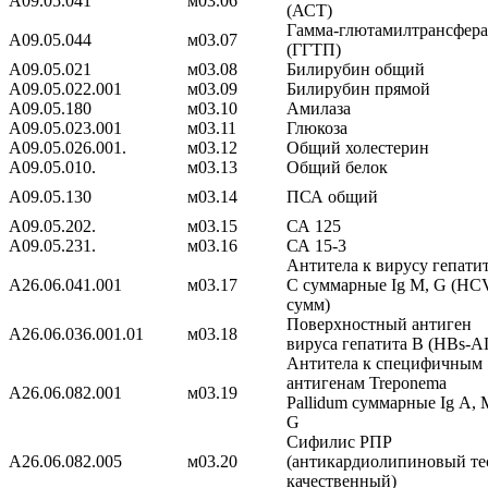
A09.05.041
м03.06
(АСТ)
Гамма-глютамилтрансфера
A09.05.044
м03.07
(ГГТП)
A09.05.021
м03.08
Билирубин общий
A09.05.022.001
м03.09
Билирубин прямой
A09.05.180
м03.10
Амилаза
A09.05.023.001
м03.11
Глюкоза
A09.05.026.001.
м03.12
Общий холестерин
A09.05.010.
м03.13
Общий белок
A09.05.130
м03.14
ПСА общий
A09.05.202.
м03.15
СА 125
A09.05.231.
м03.16
СА 15-3
Антитела к вирусу гепати
A26.06.041.001
м03.17
С суммарные Ig M, G (HC
сумм)
Поверхностный антиген
A26.06.036.001.01
м03.18
вируса гепатита В (HBs-А
Антитела к специфичным
антигенам Treponema
A26.06.082.001
м03.19
Pallidum суммарные Ig А, 
G
Сифилис РПР
A26.06.082.005
м03.20
(антикардиолипиновый тес
качественный)