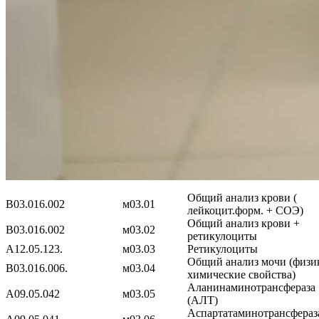
Общий анализ крови (
B03.016.002
м03.01
лейкоцит.форм. + СОЭ)
Общий анализ крови +
B03.016.002
м03.02
ретикулоциты
A12.05.123.
м03.03
Ретикулоциты
Общий анализ мочи (физи
B03.016.006.
м03.04
химические свойства)
Аланинаминотрансфераза
A09.05.042
м03.05
(АЛТ)
Аспартатаминотрансфераз