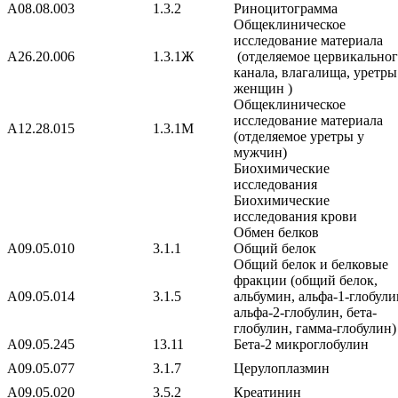
A08.08.003
1.3.2
Риноцитограмма
Общеклиническое
исследование материала
A26.20.006
1.3.1Ж
(отделяемое цервикально
канала, влагалища, уретры
женщин )
Общеклиническое
исследование материала
A12.28.015
1.3.1М
(отделяемое уретры у
мужчин)
Биохимические
исследования
Биохимические
исследования крови
Обмен белков
A09.05.010
3.1.1
Общий белок
Общий белок и белковые
фракции (общий белок,
A09.05.014
3.1.5
альбумин, альфа-1-глобули
альфа-2-глобулин, бета-
глобулин, гамма-глобулин)
A09.05.245
13.11
Бета-2 микроглобулин
A09.05.077
3.1.7
Церулоплазмин
A09.05.020
3.5.2
Креатинин