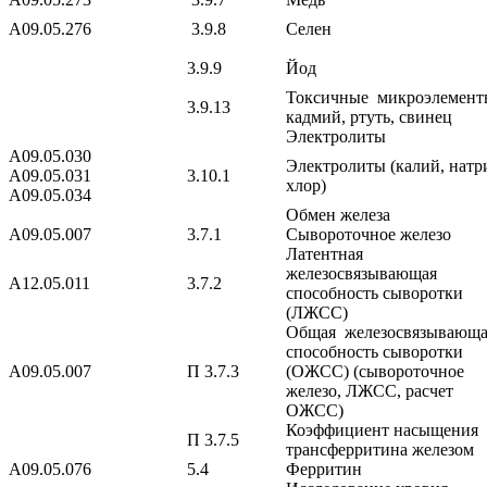
A09.05.276
3.9.8
Селен
3.9.9
Йод
Токсичные микроэлемент
3.9.13
кадмий, ртуть, свинец
Электролиты
A09.05.030
Электролиты (калий, натр
A09.05.031
3.10.1
хлор)
A09.05.034
Обмен железа
A09.05.007
3.7.1
Сывороточное железо
Латентная
железосвязывающая
A12.05.011
3.7.2
способность сыворотки
(ЛЖСС)
Общая железосвязывающа
способность сыворотки
A09.05.007
П 3.7.3
(ОЖСС) (сывороточное
железо, ЛЖСС, расчет
ОЖСС)
Коэффициент насыщения
П 3.7.5
трансферритина железом
A09.05.076
5.4
Ферритин