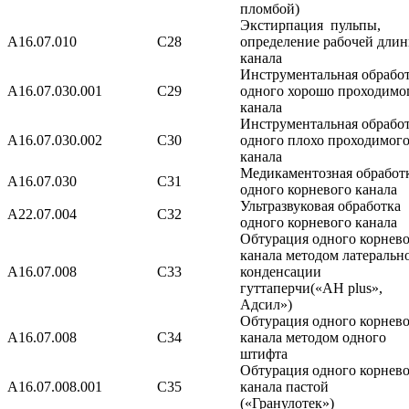
пломбой)
Экстирпация пульпы,
A16.07.010
С28
определение рабочей дли
канала
Инструментальная обрабо
А16.07.030.001
С29
одного хорошо проходимо
канала
Инструментальная обрабо
А16.07.030.002
С30
одного плохо проходимог
канала
Медикаментозная обработ
A16.07.030
С31
одного корневого канала
Ультразвуковая обработка
A22.07.004
С32
одного корневого канала
Обтурация одного корнев
канала методом латеральн
А16.07.008
С33
конденсации
гуттаперчи(«AH plus»,
Адсил»)
Обтурация одного корнев
A16.07.008
С34
канала методом одного
штифта
Обтурация одного корнев
А16.07.008.001
С35
канала пастой
(«Гранулотек»)