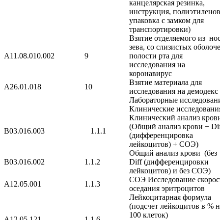
канцелярская резинка,
инструкция, полиэтиленов
упаковка с замком для
транспортировки)
Взятие отделяемого из нос
зева, со слизистых оболоч
A11.08.010.002
9
полости рта для
исследования на
коронавирус
Взятие материала для
A26.01.018
10
исследования на демодекс
Лабораторные исследован
Клинические исследовани
Клинический анализ кров
(Общий анализ крови + Di
B03.016.003
1.1.1
(дифференцировка
лейкоцитов) + СОЭ)
Общий анализ крови (без
B03.016.002
1.1.2
Diff (дифференцировки
лейкоцитов) и без СОЭ)
СОЭ Исследование скорос
A12.05.001
1.1.3
оседания эритроцитов
Лейкоцитарная формула
(подсчет лейкоцитов в % н
100 клеток)
A12.05.121
1.1.6