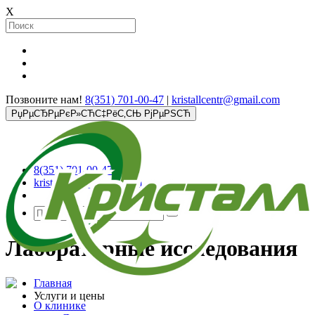
X
Позвоните нам!
8(351) 701-00-47
|
kristallcentr@gmail.com
РџРµСЂРµРєР»СЋС‡РёС‚СЊ РјРµРЅСЋ
8(351) 701-00-47
kristallcentr@gmail.com
Лабораторные исследования
Главная
Услуги и цены
О клинике