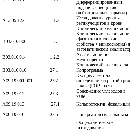
Дифференцированный
подсчет лейкоцитов
(лейкоцитарная формула)
Исследование уровня
A12.05.123
1.1.7
ретикулоцитов в крови
Клинический анализ мочи
Клинический анализ мочи
(физико-химические
B03.016.006
1.2.1
свойства + микроскопия) 
автоматическом анализато
Анализ мочи по
B03.016.014
1.2.2
Нечипоренко
Клинический анализ кала
B03.016.010
27.1
Копрограмма
Экспресс-тест на
A09.19.001.001
27.2
определение скрытой кро
в кале (FOB Тест)
Содержание углеводов в
A09.19.012
27.3
кале
A09.19.013
27.4
Кальпротектин фекальный
A09.19.010
27.5
Панкреатическая эластаза
Общеклинические
исследования