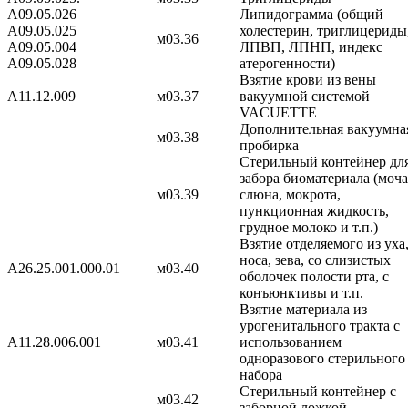
A09.05.026
Липидограмма (общий
A09.05.025
холестерин, триглицериды
м03.36
A09.05.004
ЛПВП, ЛПНП, индекс
A09.05.028
атерогенности)
Взятие крови из вены
A11.12.009
м03.37
вакуумной системой
VACUETTE
Дополнительная вакуумна
м03.38
пробирка
Стерильный контейнер дл
забора биоматериала (моча
м03.39
слюна, мокрота,
пункционная жидкость,
грудное молоко и т.п.)
Взятие отделяемого из уха
носа, зева, со слизистых
A26.25.001.000.01
м03.40
оболочек полости рта, с
конъюнктивы и т.п.
Взятие материала из
урогенитального тракта с
A11.28.006.001
м03.41
использованием
одноразового стерильного
набора
Стерильный контейнер с
м03.42
заборной ложкой