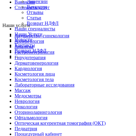
Лицензии
Вакансии
Вакансии
Стоимость услуг
Отзывы
Статьи
Возврат НДФЛ
Наши услуги
Наши специалисты
Наши Услуги
Акушерство -гинекология
Новости
Аллергология
Контакты
Анализы
Возврат НДФЛ
Гастроэнтерология
...
Гирудотерапия
Дерматовенерология
Кардиология
Косметология лица
Косметология тела
Лабораторные исследования
Массаж
Медосмотры
Неврология
Онкология
Оториноларингология
Офтальмология
Оптическая когерентная томография (ОКТ)
Педиатрия
Процедурный кабинет