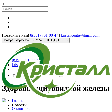
X
Позвоните нам!
8(351) 701-00-47
|
kristallcentr@gmail.com
РџРµСЂРµРєР»СЋС‡РёС‚СЊ РјРµРЅСЋ
8(351) 701-00-47
kristallcentr@gmail.com
Здоровье щитовидной железы
Главная
Новости
О клинике